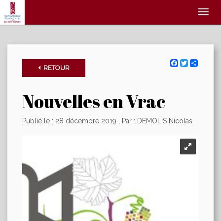
Affic
le
menu
Facebook
Twitter
Share
RETOUR
Nouvelles en Vrac
Publié le : 28 décembre 2019
,
Par : DEMOLIS Nicolas