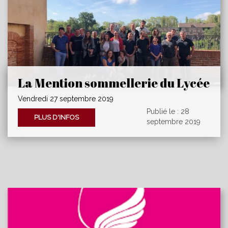
La Mention sommellerie du Lycée
des Métiers de l'Hôtellerie et du
Vendredi 27 septembre 2019
Tourisme d'Occitanie à la Maison
Publié le : 28
PLUS D'INFOS
des Vins de Gaillac
septembre 2019