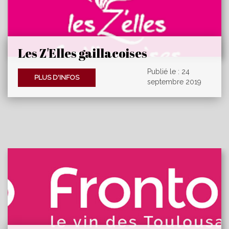
Les Z'Elles gaillacoises
contribuent à la restauration des
Publié le : 24
pigeonniers.
PLUS D'INFOS
septembre 2019