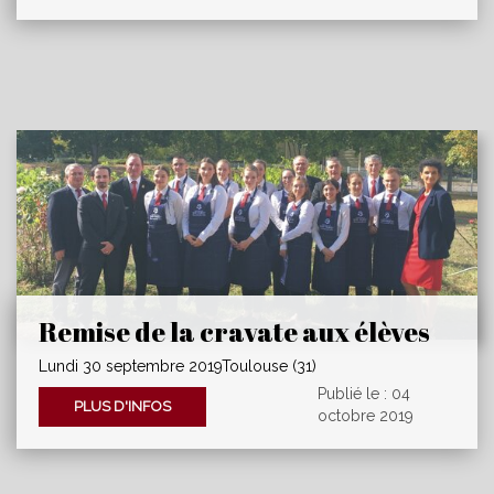
Remise de la cravate aux élèves
de la Mention sommellerie du
Lundi 30 septembre 2019Toulouse (31)
Lycée des Métiers de l'Hôtellerie
Publié le : 04
PLUS D'INFOS
et du Tourisme d'Occitanie.
octobre 2019