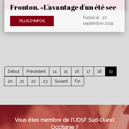
Fronton. «L'avantage d'un été sec
est un vignoble sain»
Publié le : 22
PLUS D'INFOS
septembre 2019
Début
Précédent
14
15
16
17
18
19
20
21
22
23
Suivant
Fin
Vous êtes membre de l'UDSF Sud-Ouest
Occitanie ?