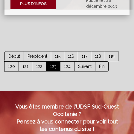
Publié le : 28
PLUS D'INFOS
décembre 2013
Début
Précédent
115
116
117
118
119
120
121
122
123
124
Suivant
Fin
Vous êtes membre de l'UDSF Sud-Ouest
Occitanie ?
Pensez à vous connecter pour voir tout
les contenus du site !